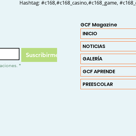
Hashtag: #c168,#c168_casino,#c168_game, #c168
GCF Magazine
INICIO
NOTICIAS
Suscribirme
GALERÍA
caciones.
*
GCF APRENDE
PREESCOLAR