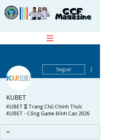
Más acciones
Seguir
KUBET
KUBET 🎖️ Trang Chủ Chính Thức
KUBET - Cổng Game Đỉnh Cao 2026