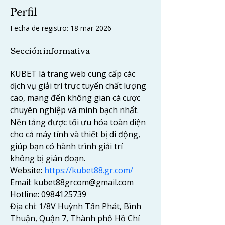
Perfil
Fecha de registro: 18 mar 2026
Sección informativa
KUBET là trang web cung cấp các 
dịch vụ giải trí trực tuyến chất lượng 
cao, mang đến không gian cá cược 
chuyên nghiệp và minh bạch nhất. 
Nền tảng được tối ưu hóa toàn diện 
cho cả máy tính và thiết bị di động, 
giúp bạn có hành trình giải trí 
không bị gián đoạn.
Website: 
https://kubet88.gr.com/
Email: kubet88grcom@gmail.com
Hotline: 0984125739
Địa chỉ: 1/8V Huỳnh Tấn Phát, Bình 
Thuận, Quận 7, Thành phố Hồ Chí 