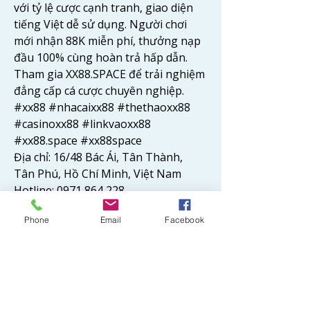
với tỷ lệ cược cạnh tranh, giao diện 
tiếng Việt dễ sử dụng. Người chơi 
mới nhận 88K miễn phí, thưởng nạp 
đầu 100% cùng hoàn trả hấp dẫn. 
Tham gia XX88.SPACE để trải nghiệm 
đẳng cấp cá cược chuyên nghiệp.
#xx88 #nhacaixx88 #thethaoxx88 
#casinoxx88 #linkvaoxx88 
#xx88.space #xx88space
Địa chỉ: 16/48 Bác Ái, Tân Thành, 
Tân Phú, Hồ Chí Minh, Việt Nam
Hotline: 0971 864 228
Website XX88: 
https://xx88.space/
Phone
Email
Facebook
¡Sé el primero en enterarte!
Email
*