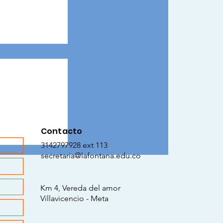
Contacto
uen trato: Una
3142797928 ext 113
brar valores
secretaria@lafontana.edu.co
n
Km 4, Vereda del amor
Villavicencio - Meta