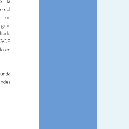
e la 
o del 
 un 
gran 
tado 
 GCF 
o en 
unda 
andes 