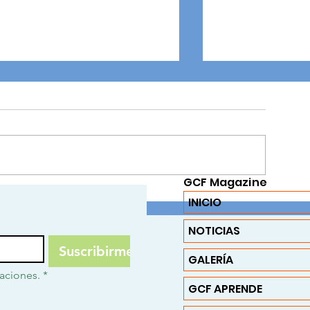
GCF Magazine
Conmemoración del Día del
Un trato por el b
INICIO
Trabajador en el GCF
semana para sem
desde el corazó
NOTICIAS
Suscribirme
GALERÍA
caciones.
*
GCF APRENDE