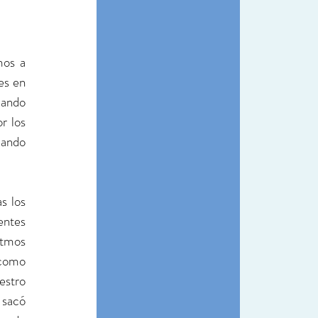
os a 
s en 
iando 
 los 
ando 
 los 
ntes 
tmos 
como 
stro 
sacó 