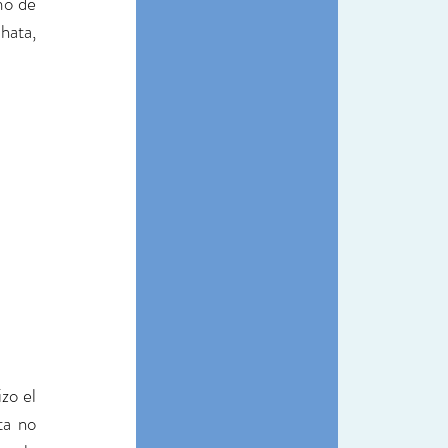
mo de 
ata, 
zo el 
a no 