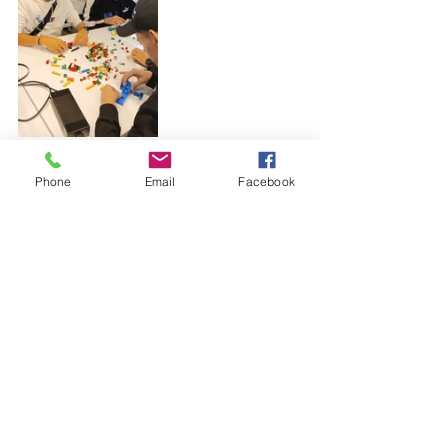
A lo largo de esta enriquecedora experiencia, los 
Phone
Email
Facebook
jóvenes no solo tuvieron la oportunidad de 
conocer la oferta académica actual, sino que 
también pudieron interactuar con profesores y 
estudiantes universitarios, absorbiendo consejos 
valiosos y perspectivas de primera mano sobre la 
vida universitaria.
Al regresar a casa, los estudiantes llevaban consigo 
no solo folletos y recuerdos, sino también una 
renovada determinación para perseguir sus sueños 
académicos y profesionales. Esta visita no sólo 
fortaleció su proyecto de vida universitario, sino 
que también sembró las semillas del crecimiento 