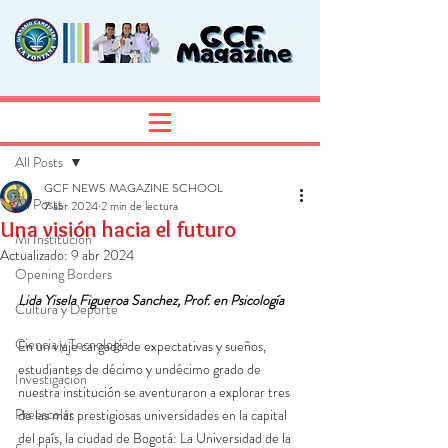
Entrada
Regístrate
All Posts
GCF NEWS MAGAZINE SCHOOL
All Posts
7 abr 2024
2 min de lectura
Una visión hacia el futuro
Mi Institución
Actualizado:
9 abr 2024
Opening Borders
Lida Yisela Figueroa Sanchez, Prof. en Psicología
Cultura y Deporte
Ciencia y Tecnología
En un viaje cargado de expectativas y sueños, 
estudiantes de décimo y undécimo grado de 
Investigación
nuestra institución se aventuraron a explorar tres 
Preescolar
de las más prestigiosas universidades en la capital 
del país, la ciudad de Bogotá: La Universidad de la 