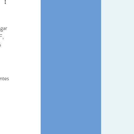
gar 
F, 
 
 
ntes 
 