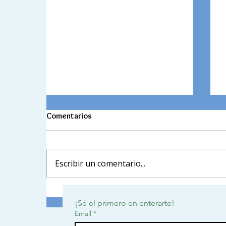
Honor Roll 2026-1
Comentarios
In this publication, you will find the
E
Honor Roll for the first academic term,
i
a recognition of the effort,
Escribir un comentario...
t
perseverance, and commitment each of
l
you has demonstrated throughout your
m
learning process.
d
¡Sé el primero en enterarte!
Email
*