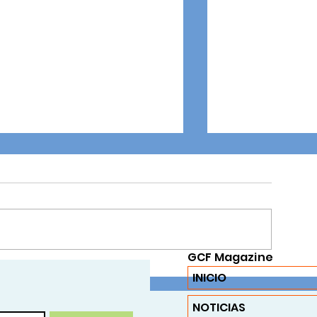
El Galope de la Identidad:
Crónica del Joropódromo
Fontana 2026
l sol de los Llanos Orientales no solo
lumina nuestra geografía, sino que
ambién enciende el espíritu de quienes
Aprendemos hac
lamamos a esta tierra "hogar". En el
GCF Magazine
arco de la celebración de los 186 años
INICIO
e Vil
NOTICIAS