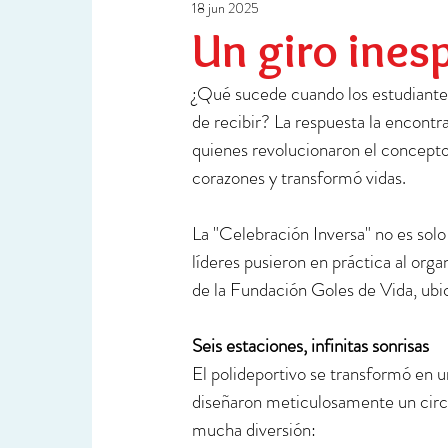
18 jun 2025
Ciencia y Tecnología
Investigación
Un giro inesp
¿Qué sucede cuando los estudiantes
de recibir? La respuesta la encontr
quienes revolucionaron el concepto
corazones y transformó vidas.
La "Celebración Inversa" no es solo
líderes pusieron en práctica al orga
de la Fundación Goles de Vida, ubic
Seis estaciones, infinitas sonrisas
El polideportivo se transformó en u
diseñaron meticulosamente un circu
mucha diversión: