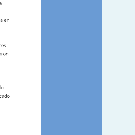
a 
 
a en 
tes 
aron 
lo 
icado 