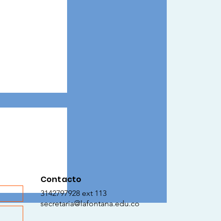
iendo
Contacto
3142797928 ext 113
secretaria@lafontana.edu.co