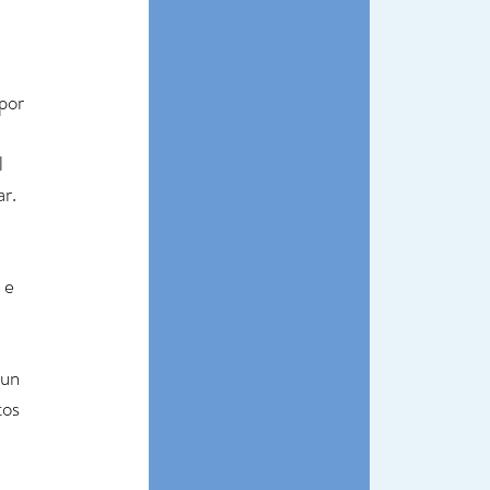
por 
 
ar.
 e 
un 
os 