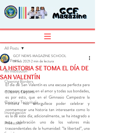
Entrada
Regístrate
All Posts
GCF NEWS MAGAZINE SCHOOL
All Posts
19 feb 2021
2 min de lectura
LA HISTORIA SE TOMA EL DÍA DE
Mi Institución
SAN VALENTÍN
Opening Borders
El día de San Valentín es una excusa perfecta para 
empezar a pensar en el amor y todas sus bondades, 
Cultura y Deporte
es por esto, que en el Gimnasio Campestre la 
Ciencia y Tecnología
Fontana nos enorgullece poder celebrar y 
conmemorar una historia tan interesante como lo 
Investigación
es la de este día; adicionalmente, se ha integrado a 
esta celebración uno de los valores más 
Preescolar
trascendentales de la humanidad: “la libertad”, una 