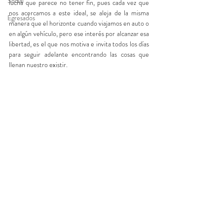
Social
lucha que parece no tener fin, pues cada vez que 
nos acercamos a este ideal, se aleja de la misma 
Egresados
manera que el horizonte cuando viajamos en auto o 
en algún vehículo, pero ese interés por alcanzar esa 
libertad, es el que nos motiva e invita todos los días 
para seguir adelante encontrando las cosas que 
llenan nuestro existir.