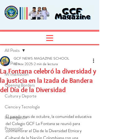
Entrada
Regístrate
All Posts
GCF NEWS MAGAZINE SCHOOL
All Posts
10 nov 2025
2 min de lectura
La Fontana celebró la diversidad y
Mi Institución
la justicia en la Izada de Bandera
Opening Borders
del Día de la Diversidad
Cultura y Deporte
Ciencia y Tecnología
El pasado mes de octubre, la comunidad educativa 
Investigación
del Colegio GCF La Fontana se reunió para 
Preescolar
conmemorar el Dia de la Diversidad Etnica y 
Cultural de la Nación Colombiana con una 