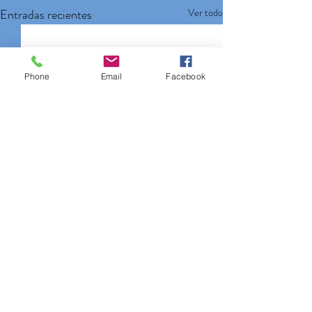
Entradas recientes
Ver todo
Phone
Email
Facebook
El Galope de la Identidad:
Crónica del Joropódromo
Fontana 2026
El sol de los Llanos Orientales no
Comentarios