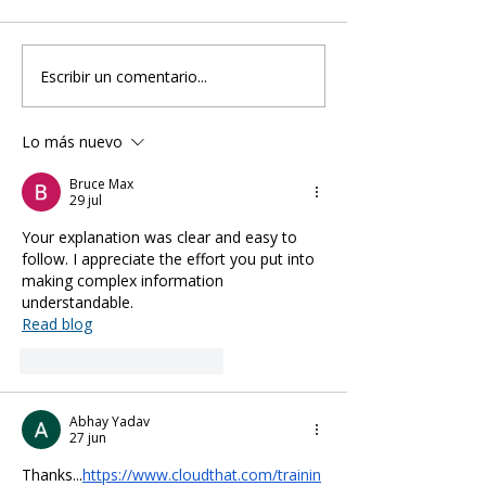
Escribir un comentario...
Conmemoración del Día del
Un trato por el b
Trabajador en el GCF
Una semana para
valores desde el
Lo más nuevo
Bruce Max
29 jul
Your explanation was clear and easy to 
follow. I appreciate the effort you put into 
making complex information 
understandable.
Read blog
Me gusta
Reaccionar
Abhay Yadav
27 jun
Thanks...
https://www.cloudthat.com/trainin