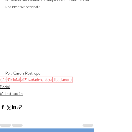
una emotiva serenata.
Por: Carola Restrepo
GCF
FONTANA
2021
izadadebandera
díadelamujer
Social
Mi Institución