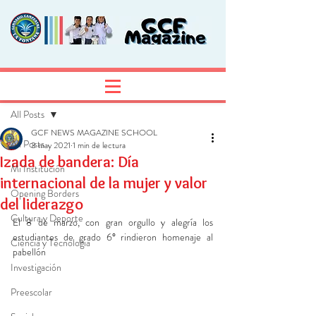
Entrada
Regístrate
All Posts
GCF NEWS MAGAZINE SCHOOL
All Posts
3 may 2021
1 min de lectura
Izada de bandera: Día
Mi Institución
internacional de la mujer y valor
Opening Borders
del liderazgo
Cultura y Deporte
El 8 de marzo, con gran orgullo y alegría los 
estudiantes de grado 6° rindieron homenaje al 
Ciencia y Tecnología
pabellón 
Investigación
Preescolar