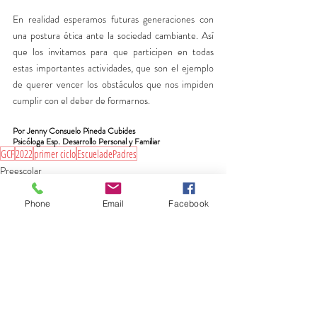
En realidad esperamos futuras generaciones con 
una postura ética ante la sociedad cambiante. Así 
que los invitamos para que participen en todas 
estas importantes actividades, que son el ejemplo 
de querer vencer los obstáculos que nos impiden 
cumplir con el deber de formarnos. 
Por Jenny Consuelo Pineda Cubides
Psicóloga Esp. Desarrollo Personal y Familiar
GCF
2022
primer ciclo
EscueladePadres
Preescolar
Social
Mi Institución
Phone
Email
Facebook
Ver todo