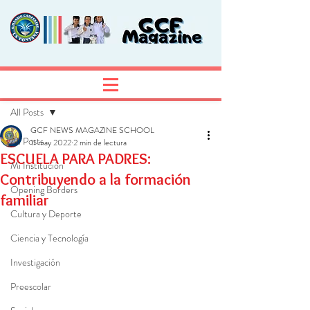
Entrada
Regístrate
All Posts
GCF NEWS MAGAZINE SCHOOL
All Posts
11 may 2022
2 min de lectura
ESCUELA PARA PADRES:
Mi Institución
Contribuyendo a la formación
Opening Borders
familiar
Cultura y Deporte
Ciencia y Tecnología
Investigación
Preescolar