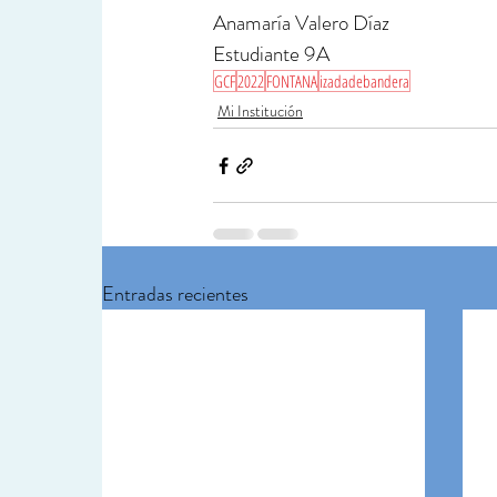
Anamaría Valero Díaz
Estudiante 9A
GCF
2022
FONTANA
izadadebandera
Mi Institución
Entradas recientes