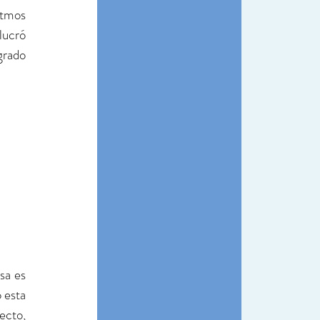
itmos 
lucró 
rado 
a es 
esta 
ecto, 