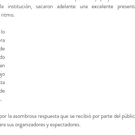
a institución, sacaron adelante una excelente presenta
 ritmo.
o 
a 
de 
o 
n 
jo 
a 
de 
. 
r la asombrosa respuesta que se recibió por parte del público
ara sus organizadores y espectadores.