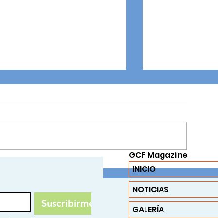
Honor Roll 2025 - 1
GCF Magazine
La Fuerza de Ser
INICIO
Exaltación del Co
Esperanza
NOTICIAS
Suscribirme
GALERÍA