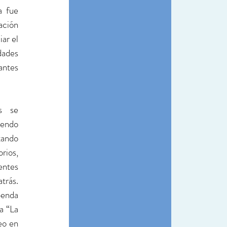
 fue 
ción 
r el 
ades 
antes 
s se 
endo 
tando 
rios, 
entes 
rás. 
nda 
 “La 
o en 