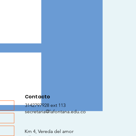
Contacto
 Mujer: Una
3142797928 ext 113
raje y la
secretaria@lafontana.edu.co
Km 4, Vereda del amor