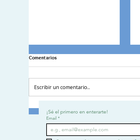
Comentarios
Escribir un comentario...
Conmemoración del Día del
¡Sé el primero en enterarte!
Trabajador en el GCF
Email
*