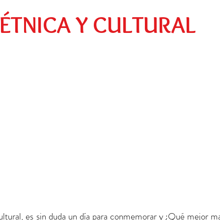
Preescolar
Social
Egresados
 ÉTNICA Y CULTURAL
Cultural, es sin duda un día para conmemorar y ¿Qué mejor ma