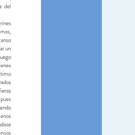
 del 
ines 
mos, 
anso 
r un 
uego 
enes 
timo 
ados 
eras 
pues 
endo 
enos 
dose 
rvios 