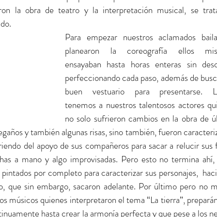
n la obra de teatro y la interpretación musical, se trata
do. 
Para empezar nuestros aclamados bailar
planearon la coreografía ellos mis
ensayaban hasta horas enteras sin desc
perfeccionando cada paso, además de busca
buen vestuario para presentarse. L
tenemos a nuestros talentosos actores qui
no solo sufrieron cambios en la obra de úl
gaños y también algunas risas, sino también, fueron caracteriz
riendo del apoyo de sus compañeros para sacar a relucir sus fi
has a mano y algo improvisadas. Pero esto no termina ahí, 
 pintados por completo para caracterizar sus personajes,  haci
ío, que sin embargo, sacaron adelante. Por último pero no m
s músicos quienes interpretaron el tema “La tierra”, preparán
tinuamente hasta crear la armonía perfecta y que pese a los ne