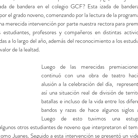
ada de bandera en el colegio GCF? Esta izada de bandera
 por el grado noveno, comenzando por la lectura de la programa
 merecida intervención por parte nuestra rectora para premia
 estudiantes, profesores y compañeros en distintas activid
adas a lo largo del año, además del reconocimiento a los estudi
alor de la lealtad.
Luego de las merecidas premiacione
continuó con una obra de teatro haci
alusión a la celebración del día,  represen
así una situación real de división de territo
batallas e incluso de la vida entre los difer
bandos y razas de hace algunos siglos at
Luego de esto tuvimos una estupe
algunos otros estudiantes de noveno que interpretaron el tema
 como Juanes. Seguido a esta intervención se presentó un vide